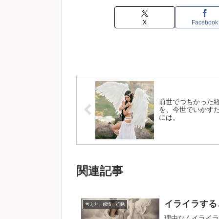
X
Facebook
前世でつちかった
を、今世でいかす
には。
関連記事
イライラする
考え方、感情、行動
理由なくイライラ