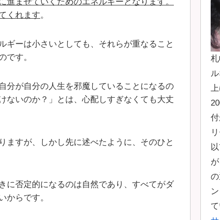
に進ませていくためのエネルギーとなります。
てくれます
。
ルギーは小さいとしても、それらが重なること
のです。
札
ル
自分が自分の人生を邪魔していることになるの
上
けないのか？」とは、心配しすぎなくても大丈
2
付
リ
りますが、しかし先に述べたように、そのひと
以
が
の
きに否定的になるのは自然であり、すべてがダ
ン
いからです。
て