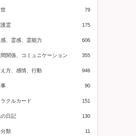
前世
79
守護霊
175
直感、霊感、霊能力
606
人間関係、コミュニケーション
355
考え方、感情、行動
946
仕事
90
オラクルカード
151
私の日記
130
未分類
11