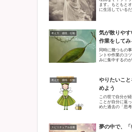
ます。もともとオ
に生活しているだけ
気が散りやす
考え方、感情、行動
作業をしてみ
同時に幾つもの事
ントや作業のコツ
みに集中するのが苦
やりたいこと
考え方、感情、行動
めよう
この世で自分が経
ことが自分に返っ
めた過去の「思考・
夢の中で、「
スピリチュアル全般