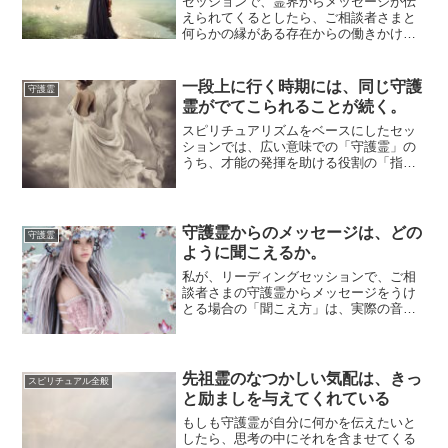
セッションで、霊界からメッセージが伝
えられてくるとしたら、ご相談者さまと
何らかの縁がある存在からの働きかけに
なります。たましいの繋がりがある「守
護霊」や、身...
一段上に行く時期には、同じ守護
守護霊
霊がでてこられることが続く。
スピリチュアリズムをベースにしたセッ
ションでは、広い意味での「守護霊」の
うち、才能の発揮を助ける役割の「指導
霊」にフォーカスすることが多いです。
よって「守護...
守護霊からのメッセージは、どの
守護霊
ように聞こえるか。
私が、リーディングセッションで、ご相
談者さまの守護霊からメッセージをうけ
とる場合の「聞こえ方」は、実際の音声
を耳できくのとは、違う次元のとらえ方
となり、自分...
先祖霊のなつかしい気配は、きっ
スピリチュアル全般
と励ましを与えてくれている
もしも守護霊が自分に何かを伝えたいと
したら、思考の中にそれを含ませてくる