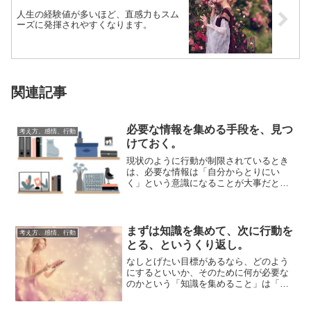
人生の経験値が多いほど、直感力もスム
ーズに発揮されやすくなります。
関連記事
必要な情報を集める手段を、見つ
考え方、感情、行動
けておく。
現状のように行動が制限されているとき
は、必要な情報は「自分からとりにい
く」という意識になることが大事だと思
います。これまでなら、普段の行動の中
で自然に見聞き...
まずは知識を集めて、次に行動を
考え方、感情、行動
とる、というくり返し。
なしとげたい目標があるなら、どのよう
にするといいか、そのために何が必要な
のかという「知識を集めること」は「入
口」の作業として必要です。その次の段
階として、知...