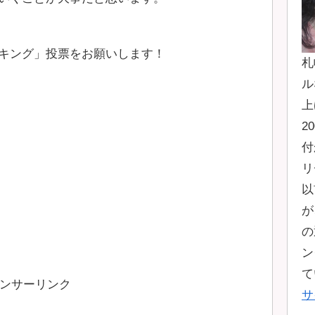
キング」投票をお願いします！
札
ル
上
2
付
リ
以
が
の
ン
て
ンサーリンク
サ