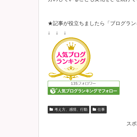
★記事が役立ちましたら「ブログラン
↓ ↓ ↓
考え方、感情、行動
仕事
スポ