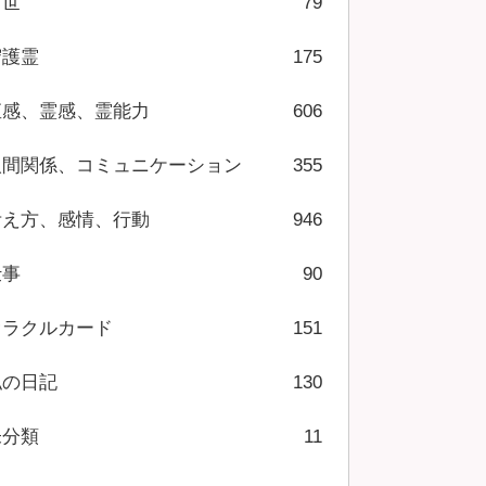
前世
79
守護霊
175
直感、霊感、霊能力
606
人間関係、コミュニケーション
355
考え方、感情、行動
946
仕事
90
オラクルカード
151
私の日記
130
未分類
11