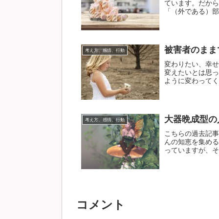
ています。だから
「（外である）部屋
被害者のまま
考え方、感情、行動
変わりたい、幸せ
変えたいとは思っ
ように変わってくれ
大器晩成型の
考え方、感情、行動
こちらの過去記事
んの知恵を集める
っていますが、それ
コメント