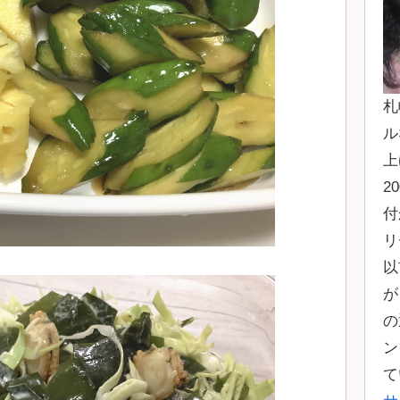
札
ル
上
2
付
リ
以
が
の
ン
て