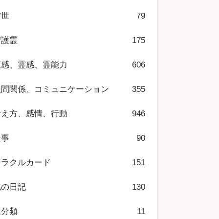
前世
79
守護霊
175
直感、霊感、霊能力
606
人間関係、コミュニケーション
355
考え方、感情、行動
946
仕事
90
オラクルカード
151
私の日記
130
未分類
11