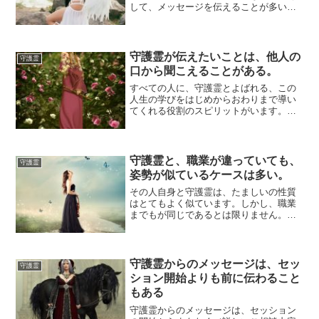
して、メッセージを伝えることが多いと
思います。セッションをどういう構成に
するかは、カ...
守護霊が伝えたいことは、他人の
守護霊
口から聞こえることがある。
すべての人に、守護霊とよばれる、この
人生の学びをはじめからおわりまで導い
てくれる役割のスピリットがいます。守
護霊は、あれをしろ、これをすべきと、
こちら側のこ...
守護霊と、職業が違っていても、
守護霊
姿勢が似ているケースは多い。
その人自身と守護霊は、たましいの性質
はとてもよく似ています。しかし、職業
までもが同じであるとは限りません。た
とえば、「会社員として頑張っている人
に、宗教家の...
守護霊からのメッセージは、セッ
守護霊
ション開始よりも前に伝わること
もある
守護霊からのメッセージは、セッション