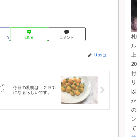
札
LINE
コメント
0
ル
上
リカコ
2
付
リ
エネ
今日の札幌は、２９℃
、よ
以
になるらしいです。
く
が
の
ン
て