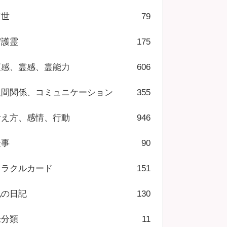
前世
79
守護霊
175
直感、霊感、霊能力
606
人間関係、コミュニケーション
355
考え方、感情、行動
946
仕事
90
オラクルカード
151
私の日記
130
未分類
11