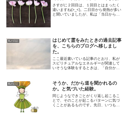
さすがに２回目は、１回目とはまったく
違いますね(>_<)。二日目から発熱が多い
と聞いていましたが、私は「当日から発
熱」でした。職域接種で早めにうった知
人たち...
はじめて霊をみたときの過去記事
私の日記
を、こちらのブログへ移しまし
た。
ここ最近書いている記事のとおり、私が
スピリチュアルなエネルギーが関連して
いそうな体験をするときは、「自分か
ら、ふらっとその場にいくことになる」
ケースが多いよ...
そうか、だから道を聞かれるの
私の日記
か。と気づいた経験。
同じようなできごとがくり返し起こるこ
とで、そのことが起こるパターンに気づ
くことがあるものです。先日、いつもい
くスーパーで、何回も同じシチュエーシ
ョンにめぐり...