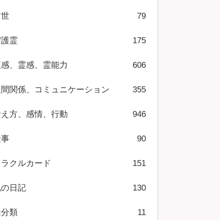
前世
79
守護霊
175
直感、霊感、霊能力
606
人間関係、コミュニケーション
355
考え方、感情、行動
946
仕事
90
オラクルカード
151
私の日記
130
未分類
11