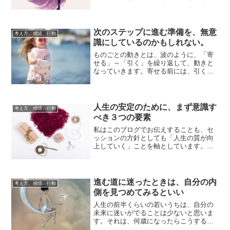
心ひかれたり、根拠はないのに「でき
る」確信が生じ...
次のステップに進む準備を、無意
考え方、感情、行動
識にしているのかもしれない。
ものごとの動きとは、波のように、「寄
せる」～「引く」を繰り返して、動きと
なっていきます。寄せる前には、引くと
いう動きがあり、引くことが、寄せる動
きの兆しにな...
人生の安定のために、まず意識す
考え方、感情、行動
べき３つの要素
私はこのブログでお伝えすることも、セ
ッションの方針としても「人生の質が向
上していく」ことを軸としています。そ
のためには「現実的な安定」も大事で、
それがあって...
進む道に迷ったときは、自分の内
考え方、感情、行動
側を見つめてみるといい
人生の前半くらいの若いうちは、自分の
未来に迷いがでることは少ないと思いま
す。それは、何歳になったらこうすると
か、何年後になったらこうなるとか、人