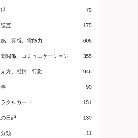
前世
79
守護霊
175
直感、霊感、霊能力
606
人間関係、コミュニケーション
355
考え方、感情、行動
946
仕事
90
オラクルカード
151
私の日記
130
未分類
11