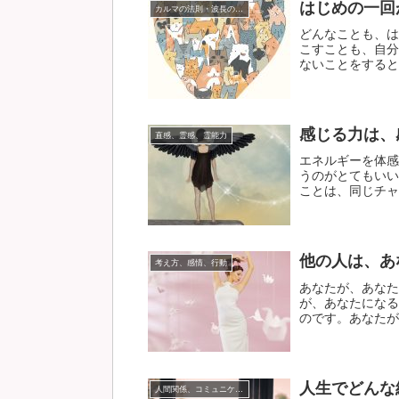
はじめの一回
カルマの法則・波長の法則
どんなことも、は
こすことも、自分
ないことをするとは
感じる力は、
直感、霊感、霊能力
エネルギーを体感
うのがとてもいい
ことは、同じチャク
他の人は、あ
考え方、感情、行動
あなたが、あなた
が、あなたになる
のです。あなたが座
人生でどんな
人間関係、コミュニケーション