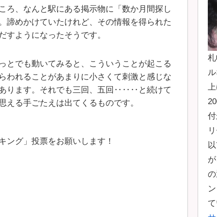
ころ、なんと駅にある掲示物に「数か月間探し
。諦めかけていたけれど、その情報を得られた
だすようになったそうです。
札
っとでも動いてみると、こういうことが起こる
ル
らわれることがあまりに小さくて刺激と感じな
上
あります。それでも三回、五回‥‥‥と続けて
2
思える手ごたえは出てくるものです。
付
リ
キング」投票をお願いします！
以
が
の
ン
て