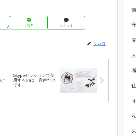
LINE
コメント
0
リカコ
ン
Skypeセッションで使
のご
用するのは、音声だけ
？
です。