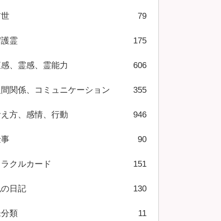
前世
79
守護霊
175
直感、霊感、霊能力
606
人間関係、コミュニケーション
355
考え方、感情、行動
946
仕事
90
オラクルカード
151
私の日記
130
未分類
11