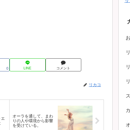
サ
LINE
コメント
0
リカコ
オーラを通して、まわ
ラエ
りの人や環境から影響
は
を受けている。