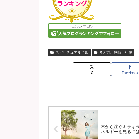
スピリチュアル全般
考え方、感情、行動
X
Facebook
木から注ぐキラキ
ネルギーを見るに