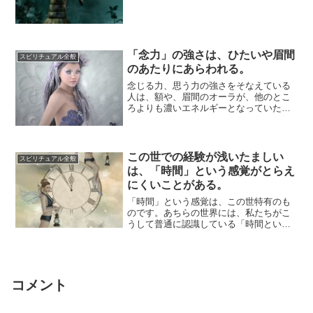
「動き」をともなって、この世に存在し
ています。たと...
「念力」の強さは、ひたいや眉間
スピリチュアル全般
のあたりにあらわれる。
念じる力、思う力の強さをそなえている
人は、額や、眉間のオーラが、他のとこ
ろよりも濃いエネルギーとなっていた
り、この部分にエネルギーが集まってい
るようなあらわ...
この世での経験が浅いたましい
スピリチュアル全般
は、「時間」という感覚がとらえ
にくいことがある。
「時間」という感覚は、この世特有のも
のです。あちらの世界には、私たちがこ
うして普通に認識している「時間という
感覚」を覚えることができません。時間
は、この世で...
コメント