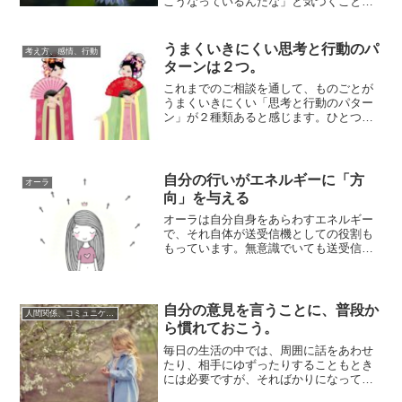
こうなっているんだな」と気づくことが
あります。同じものをみても、違う理解
をしている自...
うまくいきにくい思考と行動のパ
考え方、感情、行動
ターンは２つ。
これまでのご相談を通して、ものごとが
うまくいきにくい「思考と行動のパター
ン」が２種類あると感じます。ひとつは
「手段にばかり走ってしまうこと」で、
もうひとつが...
自分の行いがエネルギーに「方
オーラ
向」を与える
オーラは自分自身をあらわすエネルギー
で、それ自体が送受信機としての役割も
もっています。無意識でいても送受信は
自然に行われるのですが、意識して「こ
ういう方向に...
自分の意見を言うことに、普段か
人間関係、コミュニケーション
ら慣れておこう。
毎日の生活の中では、周囲に話をあわせ
たり、相手にゆずったりすることもとき
には必要ですが、そればかりになっても
歪みが生じます。自己主張も大事なの