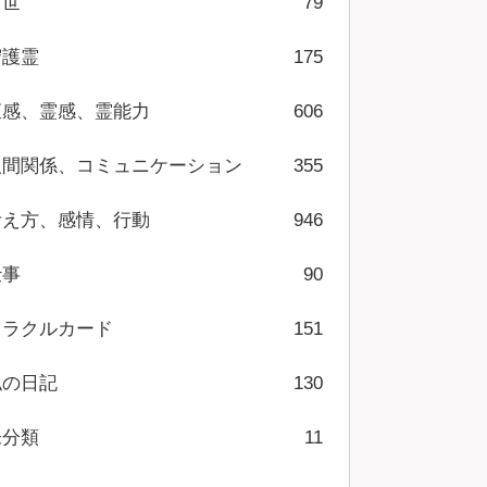
前世
79
守護霊
175
直感、霊感、霊能力
606
人間関係、コミュニケーション
355
考え方、感情、行動
946
仕事
90
オラクルカード
151
私の日記
130
未分類
11