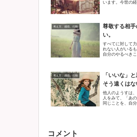
います。今世の経験
尊敬する相手
考え方、感情、行動
い。
すべてに対して力
れない人がいるも
自分のやるべきこと
「いいな」と
考え方、感情、行動
そう遠くはな
他人のようすは、
人をみて、「あの
同じことを、自分も
コメント