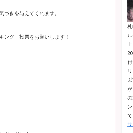
気づきを与えてくれます。
札
ル
キング」投票をお願いします！
上
2
付
リ
以
が
の
ン
て
サ