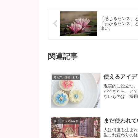
「感じるセンス」
「わかるセンス」
違い。
関連記事
使えるアイデ
考え方、感情、行動
現実的に役立つ、
ができたら、とて
ないものは、採用で
まだ使われて
スピリチュアル全般
人は何度も生まれ
生まれ変わりの経