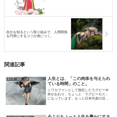
自分を知るという取り組みで、人間関係
を円滑にするコツが身につく。
関連記事
人生とは、「この肉体を与えられ
考え方、感情、行動
ている時間」のこと。
ニワカファンとして熱狂したラグビーＷ
杯がおわり、ちょっと「ラグビーロス」
になっています。もっと日本代表の活躍
を見続けていたかったなあ、と（￣＿
￣）。大会の運...
今よりちょっと人生を豊かにする