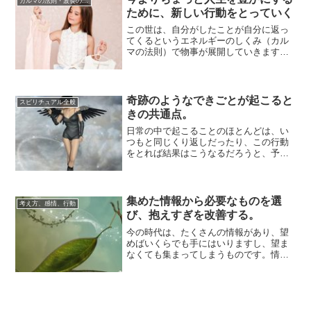
カルマの法則・波長の法則
ために、新しい行動をとっていく
この世は、自分がしたことが自分に返っ
てくるというエネルギーのしくみ（カル
マの法則）で物事が展開していきます。
「自分が出した分のエネルギーが、自分
が受けとれる...
奇跡のようなできごとが起こると
スピリチュアル全般
きの共通点。
日常の中で起こることのほとんどは、い
つもと同じくり返しだったり、この行動
をとれば結果はこうなるだろうと、予測
できる範囲のことだったり。そういう中
で、ときどき...
集めた情報から必要なものを選
考え方、感情、行動
び、抱えすぎを改善する。
今の時代は、たくさんの情報があり、望
めばいくらでも手にはいりますし、望ま
なくても集まってしまうものです。情報
は、物質ののように形がないので、場所
をとることは...