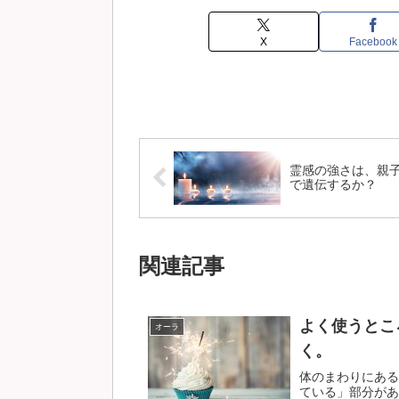
X
Facebook
霊感の強さは、親
で遺伝するか？
関連記事
よく使うとこ
オーラ
く。
体のまわりにある
ている」部分があ