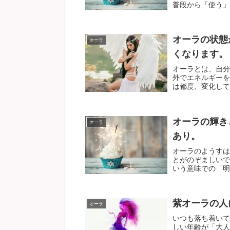
普段から「使う」「
オーラの状態
オーラ
くなります。
オーラとは、自分
外でエネルギーを
は都度、変化してい
オーラの輝き
オーラ
あり。
オーラのようすは
とがのぞましいで
いう意味での「明る
紫オーラの人
オーラ
いつも落ち着いて
しい年齢が「大人