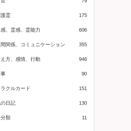
前世
79
守護霊
175
直感、霊感、霊能力
606
人間関係、コミュニケーション
355
考え方、感情、行動
946
仕事
90
オラクルカード
151
私の日記
130
未分類
11