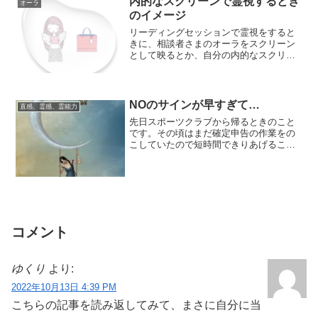
内的なスクリーンで霊視するとき
オーラ
のイメージ
リーディングセッションで霊視をすると
きに、相談者さまのオーラをスクリーン
として映るとか、自分の内的なスクリー
ンに映しだされるとかの見え方について
質問をいただ...
NOのサインが早すぎて…
直感、霊感、霊能力
先日スポーツクラブから帰るときのこと
です。その頃はまだ確定申告の作業をの
こしていたので短時間できりあげること
にしました。更衣室を出ようとしたとこ
ろで、ビリッ...
コメント
ゆくり
より:
2022年10月13日 4:39 PM
こちらの記事を読み返してみて、まさに自分に当