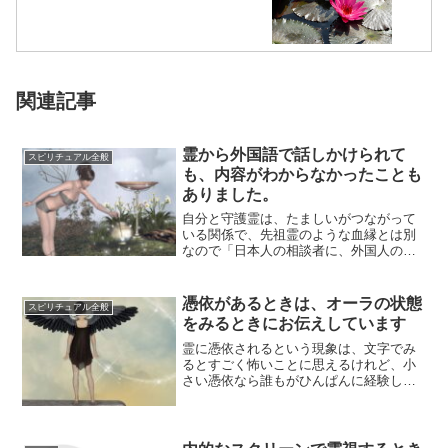
関連記事
霊から外国語で話しかけられて
スピリチュアル全般
も、内容がわからなかったことも
ありました。
自分と守護霊は、たましいがつながって
いる関係で、先祖霊のような血縁とは別
なので「日本人の相談者に、外国人の守
護霊がいる」ことも普通にあり得ます。
こちらの過去...
憑依があるときは、オーラの状態
スピリチュアル全般
をみるときにお伝えしています
霊に憑依されるという現象は、文字でみ
るとすごく怖いことに思えるけれど、小
さい憑依なら誰もがひんぱんに経験して
います。深刻な憑依となったらまた別で
すが、小さい...