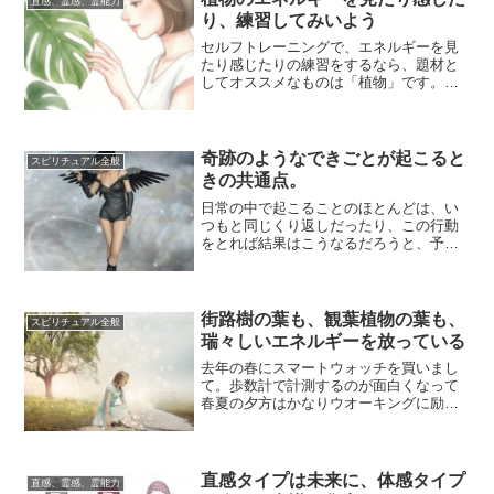
直感、霊感、霊能力
り、練習してみいよう
セルフトレーニングで、エネルギーを見
たり感じたりの練習をするなら、題材と
してオススメなものは「植物」です。初
期の練習に向いています。見たりふれた
りしやすいの...
奇跡のようなできごとが起こると
スピリチュアル全般
きの共通点。
日常の中で起こることのほとんどは、い
つもと同じくり返しだったり、この行動
をとれば結果はこうなるだろうと、予測
できる範囲のことだったり。そういう中
で、ときどき...
街路樹の葉も、観葉植物の葉も、
スピリチュアル全般
瑞々しいエネルギーを放っている
去年の春にスマートウォッチを買いまし
て。歩数計で計測するのが面白くなって
春夏の夕方はかなりウオーキングに励み
ました。そのとき大きめの街路樹からキ
ラキラしたエ...
直感タイプは未来に、体感タイプ
直感、霊感、霊能力