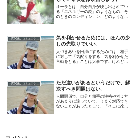
オーラとは、自分自身が映し出されてい
る「エネルギーの鏡」のようなもの。そ
のときのコンディション、どのようなこ
とを好み、何に価値を感じるかなど、い
ろいろなこと...
気を利かせるためには、ほんの少
人間関係、コミュニケーション
しの先取りでいい。
人づきあいを円滑にするためには、相手
に対して「気配りをする、気を利かせた
言動をとる」ことは大事です。けれど、
それもちょうどよい適度が大事であり、
頑張り過ぎて...
ただ違いがあるというだけで、解
人間関係、コミュニケーション
決すべき問題はない。
人間関係で、自分と相手の性格や考え方
があまりに違っていて、うまく対応でき
ないことがあったとして、「そこに改善
しなければならない問題は存在しない」
ケースもある...