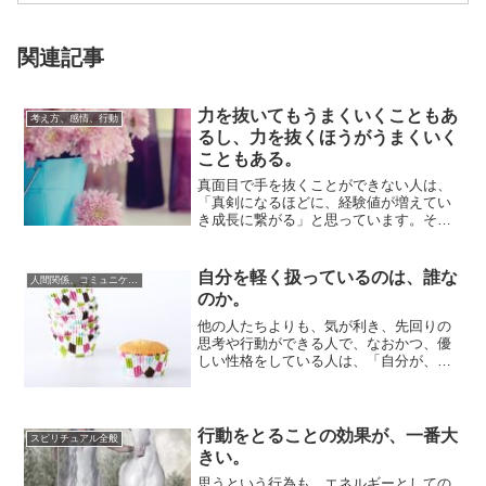
関連記事
力を抜いてもうまくいくこともあ
考え方、感情、行動
るし、力を抜くほうがうまくいく
こともある。
真面目で手を抜くことができない人は、
「真剣になるほどに、経験値が増えてい
き成長に繋がる」と思っています。そし
て「真剣な取り組みというプロセスなく
成長や成功し...
自分を軽く扱っているのは、誰な
人間関係、コミュニケーション
のか。
他の人たちよりも、気が利き、先回りの
思考や行動ができる人で、なおかつ、優
しい性格をしている人は、「自分が、他
の人よりもちょっと多めの負担を抱える
ことで、その...
行動をとることの効果が、一番大
スピリチュアル全般
きい。
思うという行為も、エネルギーとしての