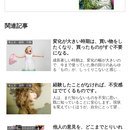
関連記事
変化が大きい時期は、買い物をし
考え方、感情、行動
たくなり、買ったものがすぐ不要
になる。
成長著しい時期は、変化の幅が大きいの
で、今まで使っていた身の回りのあらゆ
る「もの」が、しっくりこないと感じら
れることがあります。要らないとか、合
わないとまで...
経験したことがなければ、不安感
考え方、感情、行動
はでてくるものです。
人は、まだ知らないものを不安に思い、
既に知っていることに安心します。現状
を変えていくほうが、自分にとって望ま
しいと頭ではわかっていても、自分から
「変わりたい...
他人の意見を、どこまでとりいれ
人間関係、コミュニケーション