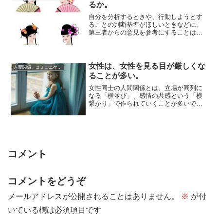
るか。
自分を分析するときや、行動しようとす
ることの判断基準がほしいときなどに、
第三者からの意見を参考にすることは役
立ちます。しかし、自分の意見と他人の
意見が一致す...
女性は、女性を見る目が厳しくな
人間関係、コミュニケーション
ることが多い。
女性同士の人間関係とは、立場が同列に
なる「横並び」、感情の共感という「横
繋がり」で作られていくことが多いで
す。そうした構図になっていると、誰か
ひとりが足並み...
コメント
コメントをどうぞ
メールアドレスが公開されることはありません。
※
が付
いている欄は必須項目です