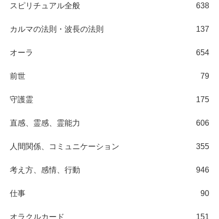
スピリチュアル全般
638
カルマの法則・波長の法則
137
オーラ
654
前世
79
守護霊
175
直感、霊感、霊能力
606
人間関係、コミュニケーション
355
考え方、感情、行動
946
仕事
90
オラクルカード
151