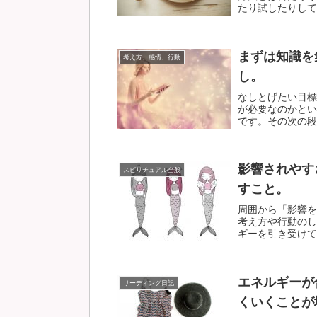
たり試したりしてい
まずは知識を
考え方、感情、行動
し。
なしとげたい目標
が必要なのかとい
です。その次の段階
影響されやす
スピリチュアル全般
すこと。
周囲から「影響を
考え方や行動のし
ギーを引き受けてし
エネルギーが
リーディング日記
くいくことが