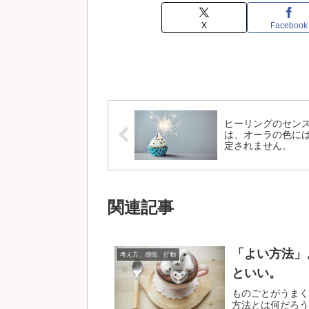
X
Facebook
ヒーリングのセン
は、オーラの色に
定されません。
関連記事
「よい方法」
考え方、感情、行動
といい。
ものごとがうまく
方法とは何だろう