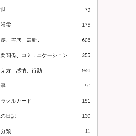
前世
79
守護霊
175
直感、霊感、霊能力
606
人間関係、コミュニケーション
355
考え方、感情、行動
946
仕事
90
オラクルカード
151
私の日記
130
未分類
11