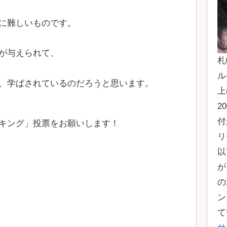
に難しいものです。
が与えられて、
札
ル
、学ばされているのだろうと思います。
上
2
付
キング」投票をお願いします！
リ
以
が
の
ン
て