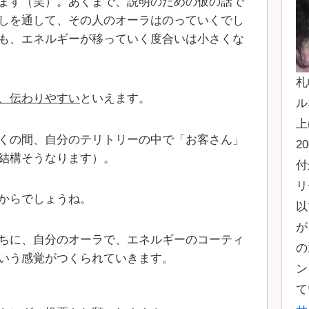
ます（笑）。あくまで、説明のための仮の話で
しを通して、その人のオーラはのっていくでし
も、エネルギーが移っていく度合いは小さくな
札
、伝わりやすい
といえます。
ル
上
くの間、自分のテリトリーの中で「お客さん」
2
結構そうなります）。
付
リ
からでしょうね。
以
が
ちに、自分のオーラで、エネルギーのコーティ
の
いう感覚がつくられていきます。
ン
て