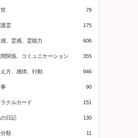
前世
79
守護霊
175
直感、霊感、霊能力
606
人間関係、コミュニケーション
355
考え方、感情、行動
946
仕事
90
オラクルカード
151
私の日記
130
未分類
11