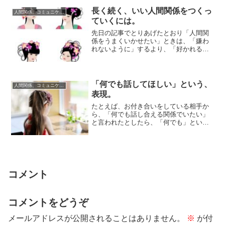
長く続く、いい人間関係をつくっ
人間関係、コミュニケーション
ていくには。
先日の記事でとりあげたとおり「人間関
係をうまくいかせたい」ときは、「嫌わ
れないように」するより、「好かれる自
分でいられるように」するほうが、お互
いを尊重した...
「何でも話してほしい」という、
人間関係、コミュニケーション
表現。
たとえば、お付き合いをしている相手か
ら、「何でも話し合える関係でいたい」
と言われたとしたら、「何でも」という
のは、どのくらいの度合いを想定しての
発言であるか...
コメント
コメントをどうぞ
メールアドレスが公開されることはありません。
※
が付