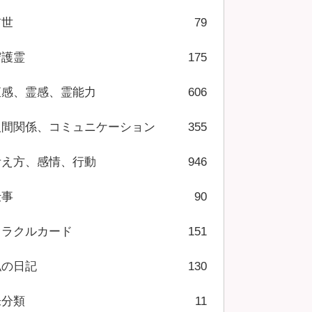
前世
79
守護霊
175
直感、霊感、霊能力
606
人間関係、コミュニケーション
355
考え方、感情、行動
946
仕事
90
オラクルカード
151
私の日記
130
未分類
11