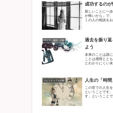
成功するのが
人間関係、コミュニケーション
新しいことに一歩
が怖いから」で、
くの人の相談をお聞
過去を振り返
考え方、感情、行動
よう
未来のことは誰に
ことは感情ととも
とわかりにくい未来
人生の「時間
スピリチュアル全般
この世での人生を
ということです。
す」ということです