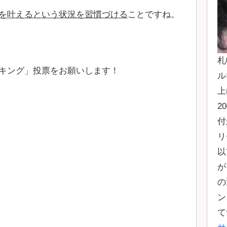
を叶えるという状況を習慣づける
ことですね。
札
キング」投票をお願いします！
ル
上
2
付
リ
以
が
の
ン
て