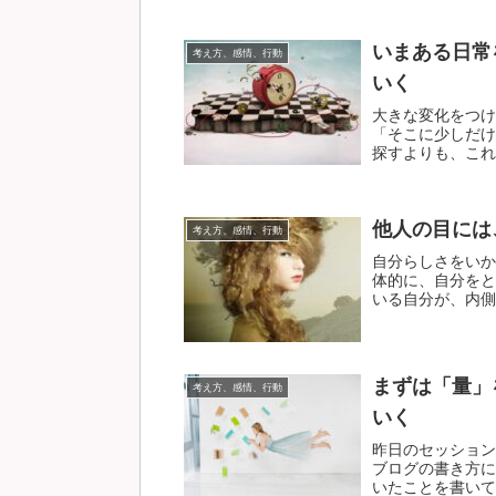
いまある日常
考え方、感情、行動
いく
大きな変化をつけ
「そこに少しだけ
探すよりも、これま
他人の目には
考え方、感情、行動
自分らしさをいか
体的に、自分をと
いる自分が、内側か
まずは「量」
考え方、感情、行動
いく
昨日のセッション
ブログの書き方に
いたことを書いてみ