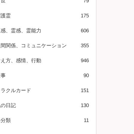
前世
79
守護霊
175
直感、霊感、霊能力
606
人間関係、コミュニケーション
355
考え方、感情、行動
946
仕事
90
オラクルカード
151
私の日記
130
未分類
11