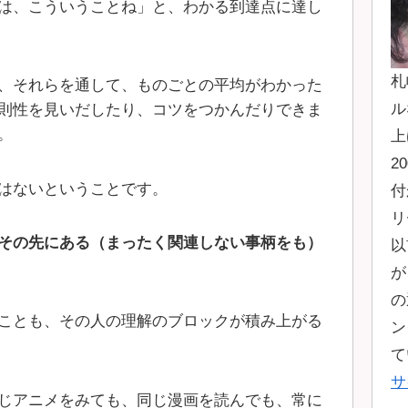
は、こういうことね」と、わかる到達点に達し
札
、それらを通して、ものごとの平均がわかった
ル
則性を見いだしたり、コツをつかんだりできま
。
上
2
はないということです。
付
リ
その先にある（まったく関連しない事柄をも）
以
が
の
ことも、その人の理解のブロックが積み上がる
ン
て
サ
じアニメをみても、同じ漫画を読んでも、常に