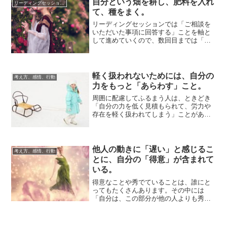
自分という畑を耕し、肥料を入れ
リーディングセッションについて
て、種をまく。
リーディングセッションでは「ご相談を
いただいた事項に回答する」ことを軸と
して進めていくので、数回目までは「ご
相談に対する個別のアドバイス」が多く
なります。さ...
軽く扱われないためには、自分の
考え方、感情、行動
力をもっと「あらわす」こと。
周囲に配慮してふるまう人は、ときどき
「自分の力を低く見積もられて、労力や
存在を軽く扱われてしまう」ことがある
と思うのです。自分の力を誇示したいわ
けではなくて...
他人の動きに「遅い」と感じるこ
考え方、感情、行動
とに、自分の「得意」が含まれて
いる。
得意なことや秀でていることは、誰にと
ってもたくさんあります。その中には
「自分は、この部分が他の人よりも秀で
ている」と自覚しているものもあれば、
まったく気づい...