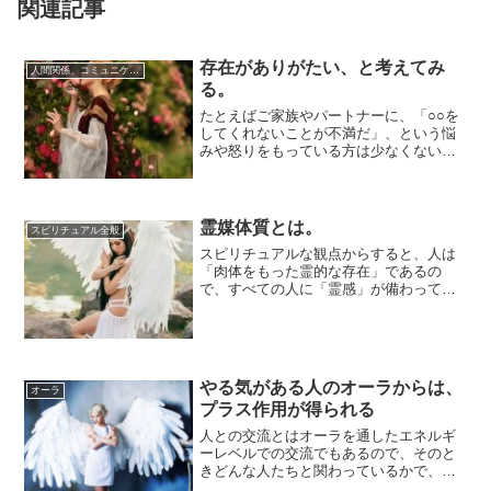
関連記事
存在がありがたい、と考えてみ
人間関係、コミュニケーション
る。
たとえばご家族やパートナーに、「○○を
してくれないことが不満だ」、という悩
みや怒りをもっている方は少なくないよ
うです。しかし、相手に求めすぎては不
満ばかりが...
霊媒体質とは。
スピリチュアル全般
スピリチュアルな観点からすると、人は
「肉体をもった霊的な存在」であるの
で、すべての人に「霊感」が備わってい
ます。霊感のあらわれは、霊が見えるこ
とに限らず幅広...
やる気がある人のオーラからは、
オーラ
プラス作用が得られる
人との交流とはオーラを通したエネルギ
ーレベルでの交流でもあるので、そのと
きどんな人たちと関わっているかで、自
分のやる気が上がったり下がったり影響