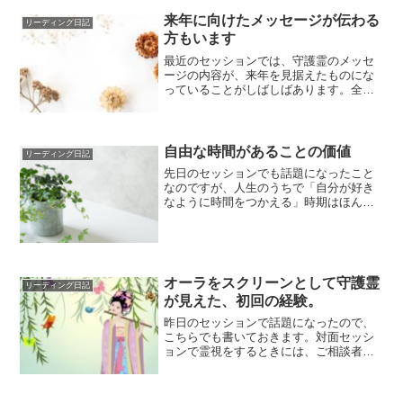
来年に向けたメッセージが伝わる
リーディング日記
方もいます
最近のセッションでは、守護霊のメッセ
ージの内容が、来年を見据えたものにな
っていることがしばしばあります。全員
ではありませんが、今年は○○だったが来
年はこうな...
自由な時間があることの価値
リーディング日記
先日のセッションでも話題になったこと
なのですが、人生のうちで「自分が好き
なように時間をつかえる」時期はほんの
わずかだなと思います。若いうちは、ま
だ未熟で力が...
オーラをスクリーンとして守護霊
リーディング日記
が見えた、初回の経験。
昨日のセッションで話題になったので、
こちらでも書いておきます。対面セッシ
ョンで霊視をするときには、ご相談者さ
まのオーラがスクリーンとなり、そこに
守護霊の姿や...