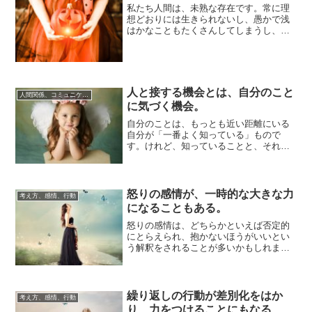
私たち人間は、未熟な存在です。常に理
想どおりには生きられないし、愚かで浅
はかなこともたくさんしてしまうし、失
敗もする、そうした不安定で完璧からほ
ど遠い存在で...
人と接する機会とは、自分のこと
人間関係、コミュニケーション
に気づく機会。
自分のことは、もっとも近い距離にいる
自分が「一番よく知っている」もので
す。けれど、知っていることと、それに
対して「○○であると認識すること」はち
ょっと別で、...
怒りの感情が、一時的な大きな力
考え方、感情、行動
になることもある。
怒りの感情は、どちらかといえば否定的
にとらえられ、抱かないほうがいいとい
う解釈をされることが多いかもしれませ
ん。ですが、そういう感情を、一時的に
でも持ったこ...
繰り返しの行動が差別化をはか
考え方、感情、行動
り、力をつけることにもなる