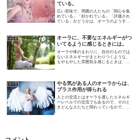
ている。
広い意味で、周囲の人たちの「関心を集
めている」「好かれている」「評価され
ている」かどうかは、オーラのようすみ
るとだいたいわかります。その人のオー
ラの外側に、...
オーラに、不要なエネルギーがつ
オーラ
いてるように感じるときには。
オーラや体のまわりに、自分のものでは
ないエネルギーがまとわりつくような、
もやもやした雰囲気を感じるときは、実
際に、不要なエネルギーを、帯びてしま
っているのか...
やる気がある人のオーラからは、
オーラ
プラス作用が得られる
人との交流とはオーラを通したエネルギ
ーレベルでの交流でもあるので、そのと
きどんな人たちと関わっているかで、自
分のやる気が上がったり下がったり影響
を受けて変化...
コメント