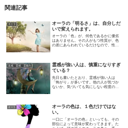
関連記事
オーラの「明るさ」は、自分しだ
オーラ
いで変えられます。
オーラの「色」が、何色であるかに優劣
はありません。その人がもつ性質が、色
の差にあらわれているだけなので、性質
同士を比較することはできないからで
す。しかし、オ...
霊感が強い人は、慎重になりすぎ
直感、霊感、霊能力
ている？
先日も書いたとおり、霊感が強い人は
「怖がり」が多いです。他の人が気づか
ないか、気づいても気にしない程度の微
細なエネルギーに反応してしまうためで
す。わずかな刺...
オーラの色は、１色だけではな
オーラ
い。
一口に「オーラの色」といっても、その
部位によって意味が変わってきます。た