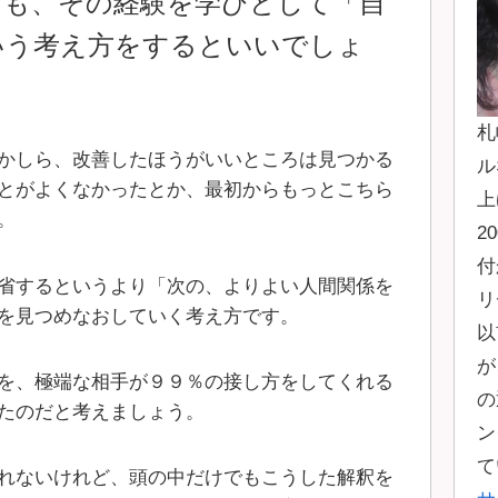
ても、その経験を学びとして「
自
いう考え方をするといいでしょ
札
かしら、改善したほうがいいところは見つかる
ル
とがよくなかったとか、最初からもっとこちら
上
。
2
付
省するというより「次の、よりよい人間関係を
リ
を見つめなおしていく考え方です。
以
が
を、極端な相手が９９％の接し方をしてくれる
の
たのだと考えましょう。
ン
て
れないけれど、頭の中だけでもこうした解釈を