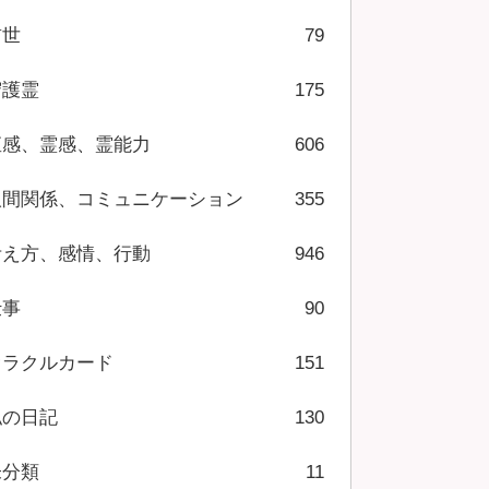
前世
79
守護霊
175
直感、霊感、霊能力
606
人間関係、コミュニケーション
355
考え方、感情、行動
946
仕事
90
オラクルカード
151
私の日記
130
未分類
11