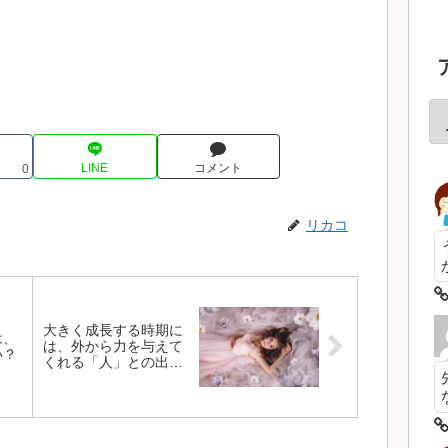
LINE
コメント
0
リカコ
大きく成長する時期に
は、
は、外から力を与えて
い？
くれる「人」との出会
いがある。