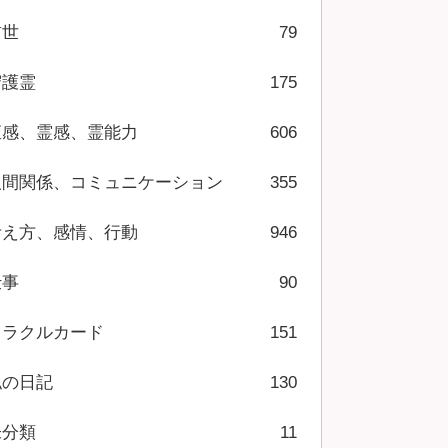
前世
79
守護霊
175
直感、霊感、霊能力
606
人間関係、コミュニケーション
355
考え方、感情、行動
946
仕事
90
オラクルカード
151
私の日記
130
未分類
11