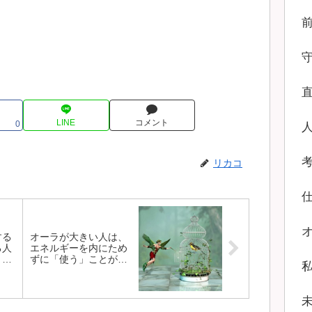
LINE
コメント
0
リカコ
する
オーラが大きい人は、
る人
エネルギーを内にため
くと
ずに「使う」ことが大
事。