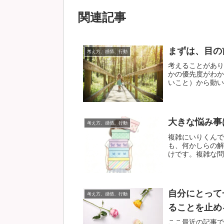
関連記事
まずは、目の
考え方、感情、行動
考えることがあり
かの優先度がわか
いこと）から動いて
大きな悩み事
考え方、感情、行動
複雑にいりくんで
も、何かしらの解
けです。複雑な問題
自分にとって
考え方、感情、行動
ることを止め
ここ最近の記事で