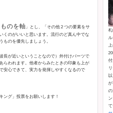
うものを軸
」とし、「その他２つの要素をサ
札
いくのがいいと思います。流行のど真ん中でな
ル
うものを優先しましょう。
上
2
波長が近いということなので）外付けパーツで
付
あらわれます。他者からみたときの印象も上が
リ
で安心できて、実力を発揮しやすくなるので
以
が
の
キング」投票をお願いします！
ン
て