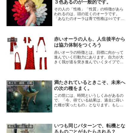
３色あるのが一般的です。
その人の「性格」「性質」の特徴があら
われるのは、頭の近くのオーラです。
「あなたのオーラは青で性格は○○です
ね」とお伝えするときは、頭の上のほう
にあらわれる本...
赤いオーラの人も、人生後半から
オーラ
は協力体制をつくろう
赤いオーラの特徴とは、目標に向かって
進んでいく行動力にあります。自力が大
きく我が道を突き進んでいくタイプで
す。若いうちは、思いのままに突っ走る
感じでいいでし...
満たされているときこそ、未来へ
考え方、感情、行動
の次の種をまく。
この世には、時間というしくみがあるの
で、「今、得ている結果は、過去に蒔い
た種が実ったもの」となります。もしも
今、とても満たされているなら、それ
は、過去に蒔い...
いつも同じパターンで、転機とな
考え方、感情、行動
るものごとがもたらされる？