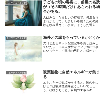
子どもの頃の容姿に、前世の名残
スピリチュアル全般
が（その時期だけ）あらわれる場
合がある。
人はみな、たましいの存在で、何度もう
まれかわって、たましいを磨くための経
験を積み重ねています。そうした過去の
経験のことを、「前世」といいます。前
世と今世の自...
海外との縁をもっているかどうか
スピリチュアル全般
先日とあるネット配信記事を流し読みし
ていたら、日本人女性がアフリカに仕事
にいったところ現地の男性とご縁ができ
て結婚し、今は二人で日本で暮らしてい
るという記事...
観葉植物に自然エネルギーが集ま
スピリチュアル全般
る
エネルギーの観点からすると、家の中に
ひとつは観葉植物を置くといいでしょ
う。植物があると、自然のエネルギーが
空間をただようことになるからです。自
然のエネルギー...