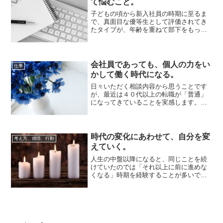
て悩むこと。
子どもの頃から新入社員の時期に至るま
で、真面目な優等生として評価されてき
たタイプが、年齢を重ねて部下をもった
ときに、「部下が付いてこない」、「部
下が仕事をき...
会社員であっても、個人の力をい
仕事
かして働く時代になる。
日々いただく相談内容から思うことです
が、最近は４０代以上の転職が「普通」
になってきていることを実感します。終
身雇用制度は衰退しつつあるところに、
コロナで業績...
時代の変化にあわせて、自分を変
考え方、感情、行動
えていく。
人生の中盤以降になると、同じことを続
けていたのでは「それ以上に前に進めな
くなる」時期を経験することが多いで
す。こういうときは、ひとつ上の段階へ
と成長していく...