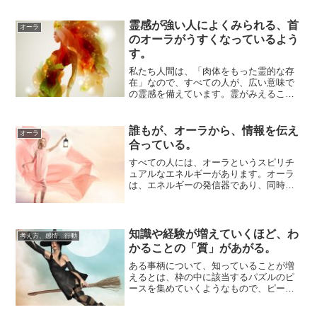
霊感が強い人によくみられる、首
オーラ
のオーラがうすくなっているよう
す。
私たち人間は、「肉体をもった霊的な存
在」なので、すべての人が、広い意味で
の霊感を備えています。霊がみえること
＝霊感というふうに認識されることが多
いですが、霊...
誰もが、オーラから、情報を伝え
オーラ
合っている。
すべての人には、オーラというスピリチ
ュアルなエネルギーがあります。オーラ
は、エネルギーの発信器であり、同時
に、受信器でもあります。日常生活にお
ける、人との関...
知識や経験が増えていくほど、わ
考え方、感情、行動
かることの「質」があがる。
ある事柄について、知っていることが増
えるとは、枠の中に該当するパズルのピ
ースを集めていくようなもので、ピース
が増えていくほどに概要がまとまってい
くので、そこ...