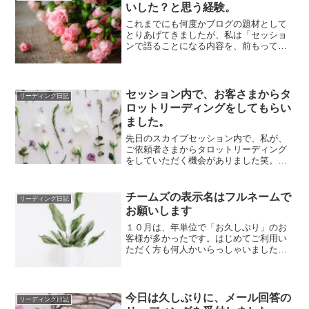
いした？と思う経験。
これまでにも何度かブログの題材として
とりあげてきましたが、私は「セッショ
ンで語ることになる内容を、前もって夢
でみる」ことがあります。該当する夢を
みている時点...
セッション内で、お客さまからタ
リーディング日記
ロットリーディングをしてもらい
ました。
先日のスカイプセッション内で、私が、
ご依頼者さまからタロットリーディング
をしていただく機会がありました笑。タ
ロットカードを扱える方であることは前
から知ってい...
チームズの表示名はフルネームで
リーディング日記
お願いします
１０月は、年単位で「お久しぶり」のお
客様が多かったです。はじめてご利用い
ただく方も何人かいらっしゃいました。
以前使用していた「スカイプ」と、今使
用している「...
今日は久しぶりに、メール回答の
リーディング日記