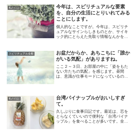
今年は、スピリチュアルな要素
私の日記
を、自分の生活にとりいれてみる
ことにします。
個人的なことですが。今年は、スピリチ
ュアルなサインらしきものとか、サイキ
ック的にとらえた先取り情報なんかを、
これまでよりも意識的に生活に反映させ
て過ごしてみ...
お盆だからか、あちこちに「誰か
スピリチュアル全般
がいる気配」がありますね。
ここ２～３日、お部屋の中に「姿をもた
ない方たちの気配」を感じます。昼間
は、意識が仕事モードになっているので
あまり気づかないのですが、眠る前など
のぼーっとして...
台湾パイナップルがおいしすぎ
私の日記
て。
久しぶりに食事日記です。最近は、芯を
とらなくていいので便利な「台湾パイナ
ップル」を食べることが多いです。全体
的に食感が柔らかいのもいいです。固い
パイナップル...