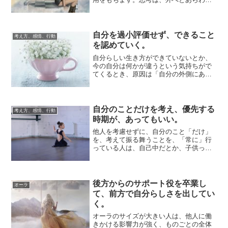
ていくようすがわかりません。ただ自分
頭の中であれ...
自分を過小評価せず、できること
考え方、感情、行動
を認めていく。
自分らしい生き方ができていないとか、
今の自分は何かが違うという気持ちがで
てくるとき、原因は「自分の外側にある
と思ってしまう」ことが多いです。自分
を軸として、...
自分のことだけを考え、優先する
考え方、感情、行動
時期が、あってもいい。
他人を考慮せずに、自分のこと「だけ」
を、考えて振る舞うことを、「常に」行
っている人は、自己中だとか、子供っぽ
いワガママという評価をされて、ちょっ
と下にみられ...
後方からのサポート役を卒業し
オーラ
て、前方で自分らしさを出してい
く。
オーラのサイズが大きい人は、他人に働
きかける影響力が強く、ものごとの全体