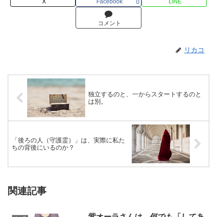
X
Facebook
LINE
0
コメント
リカコ
独立するのと、一からスタートするのと
は別。
「後ろの人（守護霊）」は、実際に私た
ちの背後にいるのか？
関連記事
紫オーラさんは、何でも「してあ