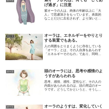
オーラ
げ過ぎ」に注意
紫オーラの人は、肉体の年齢以上に「大
人」で思慮深さをもっています。表面的
なことだけに左右されず、より深いとこ
ろにある本質を意識するタイプです。だ
から簡単に騙...
オーラは、エネルギーをやりとり
オーラ
する装置でもある。
人の周囲をとりまくように存在している
「オーラ」とは、その人自身をあらわす
「エネルギーそのもの」であり、同時
に、自分のことを外側へ伝えたり、外側
のことを自分が...
頭のオーラには、思考や感情のよ
オーラ
うすがあらわれる
思考、感情、感性、霊性など、その人の
内面があらわれるのは、頭の周辺のオー
ラです。どうしてかというと、そうした
内面の活動は、頭をつかっておこなわれ
ているからで...
オーラのようすは、変化していく
オーラ