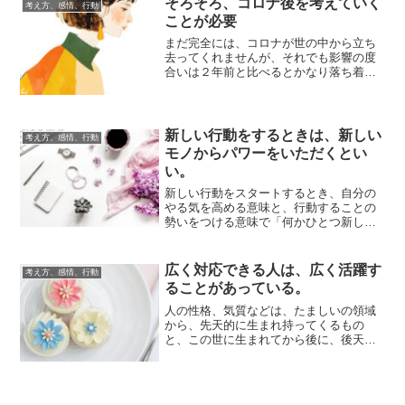
そろそろ、コロナ後を考えていく
考え方、感情、行動
ことが必要
まだ完全には、コロナが世の中から立ち
去ってくれませんが、それでも影響の度
合いは２年前と比べるとかなり落ち着い
てきましたよね。これまで私たちは、ど
うやってコロ...
新しい行動をするときは、新しい
考え方、感情、行動
モノからパワーをいただくとい
い。
新しい行動をスタートするとき、自分の
やる気を高める意味と、行動することの
勢いをつける意味で「何かひとつ新しい
モノを買う」ことはお勧めです。身につ
けるものや、...
広く対応できる人は、広く活躍す
考え方、感情、行動
ることがあっている。
人の性格、気質などは、たましいの領域
から、先天的に生まれ持ってくるもの
と、この世に生まれてから後に、後天的
に身につくものとの、両方が関連してつ
くられていきま...