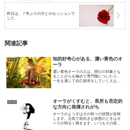
昨日は、７年ぶりの方とのセッションで
した
関連記事
知的好奇心がある、濃い黄色のオ
オーラ
ーラ
濃い黄色オーラの人は、関心の対象とな
ることがらを極めて専門職についたり、
一生を通じて自己探求をしていく人など
に多いです。濃い黄色のオーラがある人
は、 知的好...
オーラがくすむと、長所も否定的
オーラ
な方向に発揮されがち
オーラのようすはその時々の状態が反映
します。元気で前向きな状態のときはオ
ーラが明るく輝きます。いつもその状態
でいられるのが望ましいですが、調子は