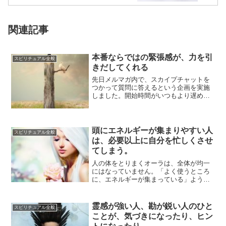
関連記事
本番ならではの緊張感が、力を引
スピリチュアル全般
きだしてくれる
先日メルマガ内で、スカイプチャットを
つかって質問に答えるという企画を実施
しました。開始時間がいつもより遅めで
したが、１０名ほどの方が参加してくだ
さいました。...
頭にエネルギーが集まりやすい人
スピリチュアル全般
は、必要以上に自分を忙しくさせ
てしまう。
人の体をとりまくオーラは、全体が均一
にはなっていません。「よく使うところ
に、エネルギーが集まっている」ようす
がみられます。使うためのエネルギーが
集まる、とい...
霊感が強い人、勘が鋭い人のひと
スピリチュアル全般
ことが、気づきになったり、ヒン