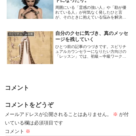
トになったり。
周囲にいる「霊感の強い人」や「勘が優
れている人」が何気なく発したひと言
が、そのときに抱えている悩みを解決す
るための気づきになったり、間接的な助
言になっていた...
自分のクセに気づき、真のメッセ
スピリチュアル全般
ージを残していく
ひとつ前の記事のつづきです。スピリチ
ュアルカウンセラーになりたい方向けの
「レッスン」では、初級～中級ワークで
「守護霊からのメッセージを受けとる練
習」をたくさ...
コメント
コメントをどうぞ
メールアドレスが公開されることはありません。
※
が付
いている欄は必須項目です
コメント
※