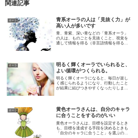
関連記事
青系オーラの人は「見抜く力」が
オーラ
高い人が多いです
青、青紫、深い青などの「青系オーラ」
の人は、ものごとを見抜くこと、視覚を
通して情報を得る（非言語情報を得る）
ことなど、全般的に、見ることに関連す
る力が高いで...
明るく輝くオーラでいられると、
オーラ
よい循環がつくられる。
明るく輝くオーラになると、毎日が楽し
く感じられるようになり、行動したこと
が結果に結びつきやすくなったりしま
す。明るいオーラでいられる、というこ
とは、自分らし...
黄色オーラさんは、自分のキャラ
オーラ
に合うことをするのがいい
黄色オーラさんは、目標を設定するとき
も、目標を達成する手段を決めるときも
「自分のキャラに合うこと」を選ぶのが
すごく大事です。自分のキャラに合うこ