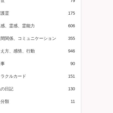
前世
79
守護霊
175
直感、霊感、霊能力
606
人間関係、コミュニケーション
355
考え方、感情、行動
946
仕事
90
オラクルカード
151
私の日記
130
未分類
11