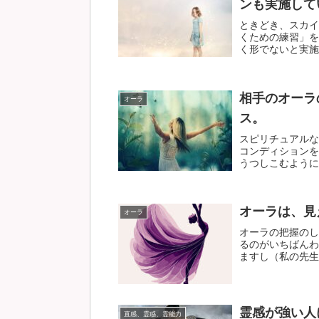
ンも実施して
ときどき、スカイ
くための練習」を
く形でないと実施が
相手のオーラ
オーラ
ス。
スピリチュアルな
コンディションを
うつしこむように、
オーラは、見
オーラ
オーラの把握のし
るのがいちばんわ
ますし（私の先生が
霊感が強い人
直感、霊感、霊能力