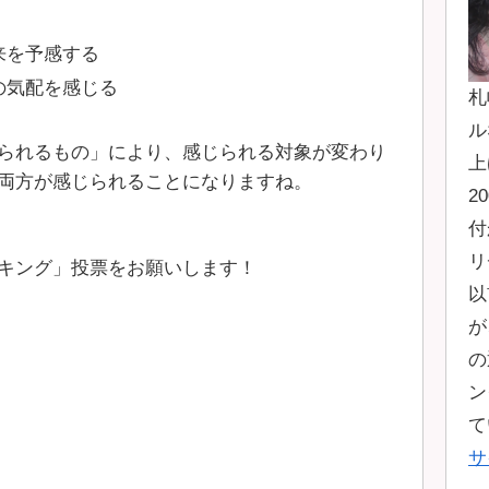
来を予感する
の気配を感じる
札
ル
られるもの」により、感じられる対象が変わり
上
両方が感じられることになりますね。
2
付
リ
キング」投票をお願いします！
以
が
の
ン
て
サ