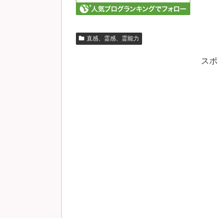
直感、霊感、霊能力
スポ