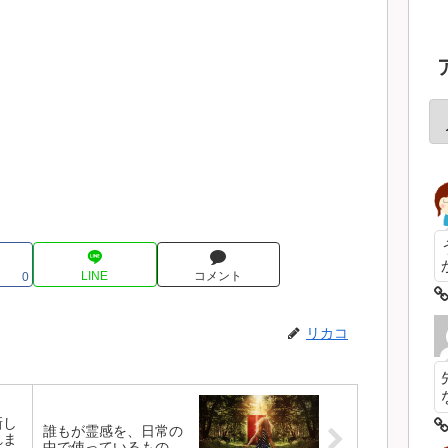
LINE
コメント
0
リカコ
新し
誰もが霊感を、日常の
れま
中で使っているもの。