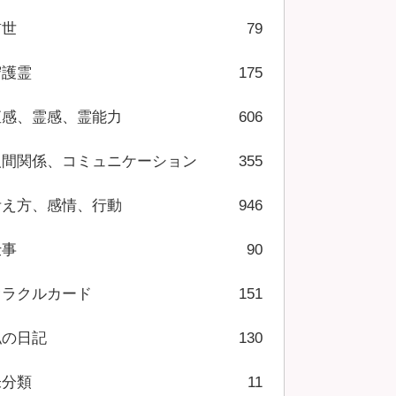
前世
79
守護霊
175
直感、霊感、霊能力
606
人間関係、コミュニケーション
355
考え方、感情、行動
946
仕事
90
オラクルカード
151
私の日記
130
未分類
11