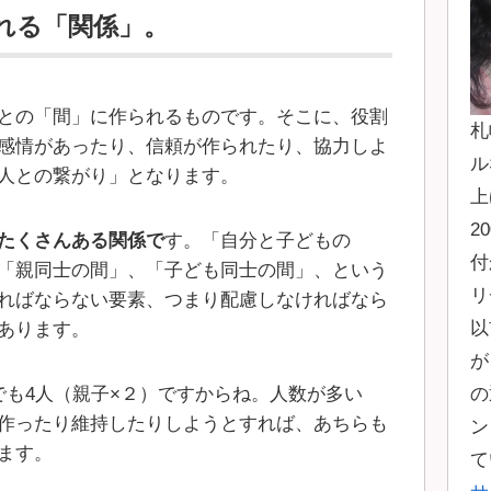
れる「関係」。
との「間」に作られるものです。そこに、役割
札
感情があったり、信頼が作られたり、協力しよ
ル
人との繋がり」となります。
上
2
たくさんある関係で
す。「自分と子どもの
付
「親同士の間」、「子ども同士の間」、という
リ
ればならない要素、つまり配慮しなければなら
以
あります。
が
の
でも4人（親子×２）ですからね。人数が多い
作ったり維持したりしようとすれば、あちらも
ン
ます。
て