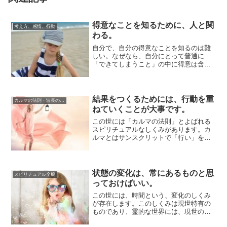
得意なことを知るために、人と関
考え方、感情、行動
わる。
自分で、自分の得意なことを知るのは難
しい。なぜなら、自分にとって普通に
「できてしまうこと」の中に得意は含ま
れているので「このくらい普通」「他の
人でもできるで...
結果をつくるためには、行動を重
カルマの法則・波長の法則
ねていくことが大事です。
この世には「カルマの法則」とよばれる
スピリチュアルなしくみがあります。カ
ルマとはサンスクリットで「行い」を意
味する単語で、カルマの法則とは、自分
のしたことの...
状態の変化は、常にあるものと思
スピリチュアル全般
っておけばいい。
この世には、時間という、変化のしくみ
が存在します。このしくみは現世特有の
ものであり、霊的な世界には、現世のよ
うな意味での時間というものはありませ